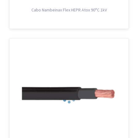
Cabo Nambeinax Flex HEPR Atox 90°C 1kV