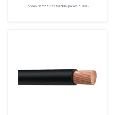
Cordao Nambeiflex torcido-paralelo 300 V